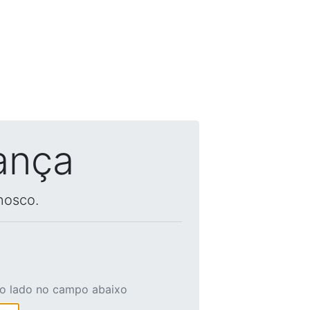
ança
nosco.
ao lado no campo abaixo