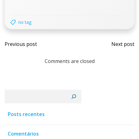
no tag
Navegação
Nav
Previous post
Next post
de
de
Comments are closed
Post
Post
Pesquisar
Posts recentes
Comentários