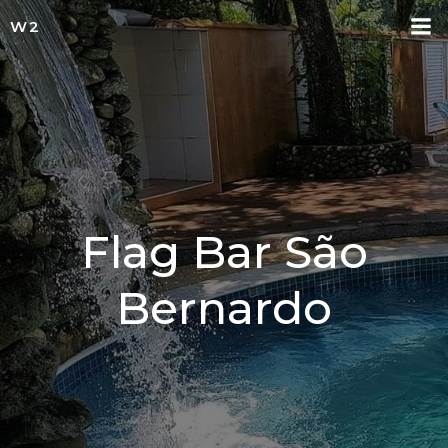
Pular
W2
para
o
conteúdo
Flag Bar São
Bernardo