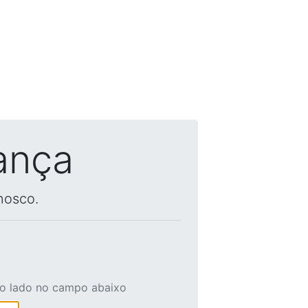
ança
nosco.
ao lado no campo abaixo